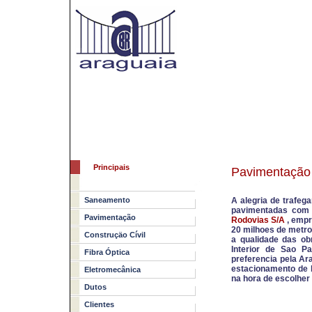
Principais
Pavimentação
Saneamento
A alegria de trafe
pavimentadas com 
Pavimentação
Rodovias S/A
, empr
20 milhoes de metro
Construçäo Cívil
a qualidade das ob
Interior de Sao P
Fibra Óptica
preferencia pela Ara
estacionamento de h
Eletromecânica
na hora de escolher
Dutos
Clientes